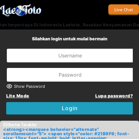
Live Chat
 terpercaya Di Indonesia Laetoto, Rasakan Kenyamanan Dan Pr
Silahkan login untuk mulai bermain
Show Password
Lite Mode
Lupa password?
Login
Berita Terakhir
<strong><marquee behavior="alternate"
scrollamount="5"> <span style="color: #21B9F6; font-
size: 15px; font-weight: bold; letter-spacing: